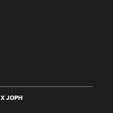
A X JOPH